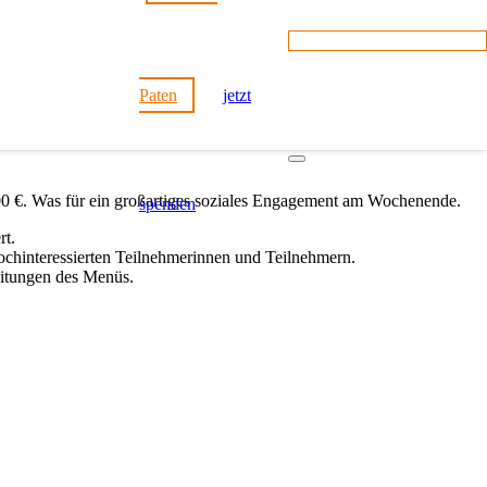
Paten
jetzt
0 €. Was für ein großartiges soziales Engagement am Wochenende.
spenden
rt.
 kochinteressierten Teilnehmerinnen und Teilnehmern.
eitungen des Menüs.