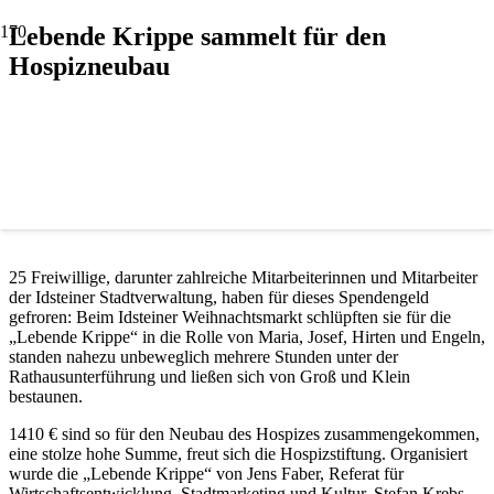
Lebende Krippe sammelt für den
Hospizneubau
25 Freiwillige, darunter zahlreiche Mitarbeiterinnen und Mitarbeiter
der Idsteiner Stadtverwaltung, haben für dieses Spendengeld
gefroren: Beim Idsteiner Weihnachtsmarkt schlüpften sie für die
„Lebende Krippe“ in die Rolle von Maria, Josef, Hirten und Engeln,
standen nahezu unbeweglich mehrere Stunden unter der
Rathausunterführung und ließen sich von Groß und Klein
bestaunen.
1410 € sind so für den Neubau des Hospizes zusammengekommen,
eine stolze hohe Summe, freut sich die Hospizstiftung. Organisiert
wurde die „Lebende Krippe“ von Jens Faber,
Referat für
Wirtschaftsentwicklung, Stadtmarketing und Kultur
. Stefan Krebs,