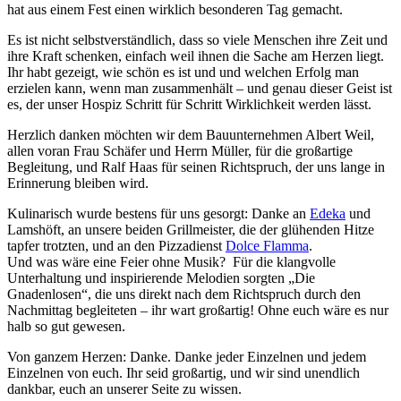
hat aus einem Fest einen wirklich besonderen Tag gemacht.
Es ist nicht selbstverständlich, dass so viele Menschen ihre Zeit und
ihre Kraft schenken, einfach weil ihnen die Sache am Herzen liegt.
Ihr habt gezeigt, wie schön es ist und und welchen Erfolg man
erzielen kann, wenn man zusammenhält – und genau dieser Geist ist
es, der unser Hospiz Schritt für Schritt Wirklichkeit werden lässt.
Herzlich danken möchten wir dem Bauunternehmen Albert Weil,
allen voran Frau Schäfer und Herrn Müller, für die großartige
Begleitung, und Ralf Haas für seinen Richtspruch, der uns lange in
Erinnerung bleiben wird.
Kulinarisch wurde bestens für uns gesorgt: Danke an
Edeka
und
Lamshöft, an unsere beiden Grillmeister, die der glühenden Hitze
tapfer trotzten, und an den Pizzadienst
Dolce Flamma
.
Und was wäre eine Feier ohne Musik?
Für die klangvolle
Unterhaltung und inspirierende Melodien sorgten „Die
Gnadenlosen“, die uns direkt nach dem Richtspruch durch den
Nachmittag begleiteten – ihr wart großartig! Ohne euch wäre es nur
halb so gut gewesen.
Von ganzem Herzen: Danke. Danke jeder Einzelnen und jedem
Einzelnen von euch. Ihr seid großartig, und wir sind unendlich
dankbar, euch an unserer Seite zu wissen.