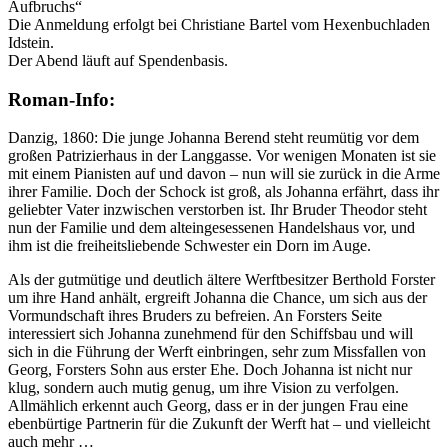
Aufbruchs“
Die Anmeldung erfolgt bei Christiane Bartel vom Hexenbuchladen
Idstein.
Der Abend läuft auf Spendenbasis.
Roman-Info:
Danzig, 1860: Die junge Johanna Berend steht reumütig vor dem
großen Patrizierhaus in der Langgasse. Vor wenigen Monaten ist sie
mit einem Pianisten auf und davon – nun will sie zurück in die Arme
ihrer Familie. Doch der Schock ist groß, als Johanna erfährt, dass ihr
geliebter Vater inzwischen verstorben ist. Ihr Bruder Theodor steht
nun der Familie und dem alteingesessenen Handelshaus vor, und
ihm ist die freiheitsliebende Schwester ein Dorn im Auge.
Als der gutmütige und deutlich ältere Werftbesitzer Berthold Forster
um ihre Hand anhält, ergreift Johanna die Chance, um sich aus der
Vormundschaft ihres Bruders zu befreien. An Forsters Seite
interessiert sich Johanna zunehmend für den Schiffsbau und will
sich in die Führung der Werft einbringen, sehr zum Missfallen von
Georg, Forsters Sohn aus erster Ehe. Doch Johanna ist nicht nur
klug, sondern auch mutig genug, um ihre Vision zu verfolgen.
Allmählich erkennt auch Georg, dass er in der jungen Frau eine
ebenbürtige Partnerin für die Zukunft der Werft hat – und vielleicht
auch mehr …